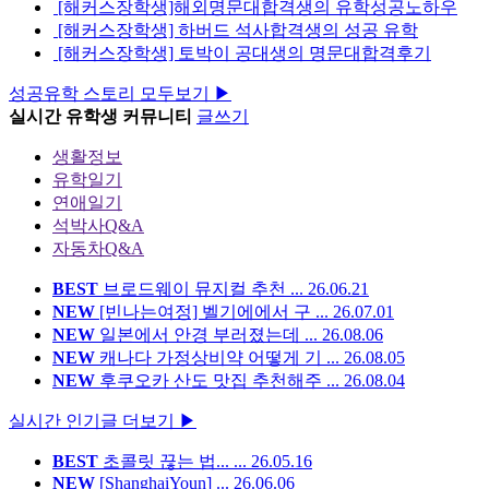
[해커스장학생]해외명문대합격생의 유학성공노하우
[해커스장학생] 하버드 석사합격생의 성공 유학
[해커스장학생] 토박이 공대생의 명문대합격후기
성공유학 스토리 모두보기 ▶
실시간
유학생 커뮤니티
글쓰기
생활정보
유학일기
연애일기
석박사Q&A
자동차Q&A
BEST
브로드웨이 뮤지컬 추천 ...
26.06.21
NEW
[빈나는여정] 벨기에에서 구 ...
26.07.01
NEW
일본에서 안경 부러졌는데 ...
26.08.06
NEW
캐나다 가정상비약 어떻게 기 ...
26.08.05
NEW
후쿠오카 산도 맛집 추천해주 ...
26.08.04
실시간 인기글 더보기 ▶
BEST
초콜릿 끊는 법... ...
26.05.16
NEW
[ShanghaiYoun] ...
26.06.06