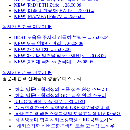
NEW
[PhD] ETH Züric ...
26.06.09
NEW
[미술 비전공자] BA Te ...
26.06.04
NEW
[MA/MFA] Film/M ...
26.06.02
실시간 인기글 더보기 ▶
BEST
도움을 주시길 간곡히 부탁드 ...
26.06.04
NEW
오늘 인하대 면접 ...
26.08.06
NEW
아주약 1차 ...
26.08.06
NEW
아무나 의견을 말해주세요(3 ...
26.08.06
NEW
경희대 국제 vs 건국대 ...
26.08.05
실시간 인기글 더보기 ▶
명문대 합격 선배들의 성공유학 스토리
해외 명문대 합격생의 토플 점수 완성 스토리!
해외 명문대 합격생의 GRE 점수 완성 스토리
UIUC 합격생 토플 점수 완성 비결!
듀크합격 해커스 장학생의 GRE 점수달성 비결
하버드합격 해커스장학생의 토플고득점 비법대공개
해외명문대 합격 해커스장학생 GRE 공부노하우
[해커스장학]하버드합격생의 토플 고득점 노하우