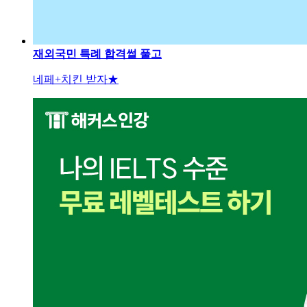
재외국민 특례 합격썰 풀고
네페+치킨 받자★