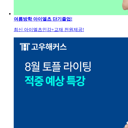
여름방학 아이엘츠 단기졸업!
최신 아이엘츠인강+교재 전원제공!