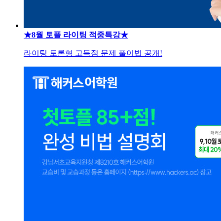
★8월 토플 라이팅 적중특강★
라이팅 토론형 고득점 문제 풀이법 공개!