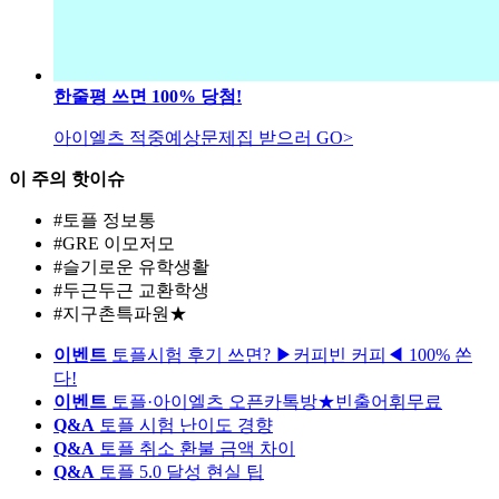
한줄평 쓰면 100% 당첨!
아이엘츠 적중예상문제집 받으러 GO>
이 주의
핫이슈
#토플 정보통
#GRE 이모저모
#슬기로운 유학생활
#두근두근 교환학생
#지구촌특파원★
이벤트
토플시험 후기 쓰면? ▶커피빈 커피◀ 100% 쏜
다!
이벤트
토플·아이엘츠 오픈카톡방★빈출어휘무료
Q&A
토플 시험 난이도 경향
Q&A
토플 취소 환불 금액 차이
Q&A
토플 5.0 달성 현실 팁