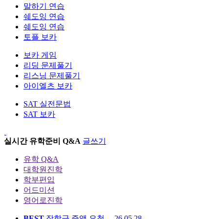
말하기 연습
쉐도잉 연습
쉐도잉 연습
토플 보카
보카 게임
리딩 문제풀기
리스닝 문제풀기
아이엘츠 보카
SAT 실전문법
SAT 보카
실시간
유학준비 Q&A
글쓰기
유학 Q&A
대학원진학
학부편입
어드미션
영어로진학
BEST
장학금 증액 요청 ...
26.05.28