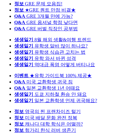
정보
GRE 문제 모음집!
정보
★GRE 퀀트 만점 비결★
Q&A
GRE 3개월 만에 가능?
Q&A
GRE 옵셔널 학점 낮다면
Q&A
GRE 버벌 직장인 공부법
생생일기
8월 해외 생활&여행 트렌드
생생일기
유학생 알바 많이 하나요?
생생일기
유학생 식습관 고치는 법
생생일기
유학 와서 바뀐 성격
생생일기
역대급 폭염 어떻게 버티나요
이벤트
★유학 가이드북 100% 제공★
Q&A
미국 교환학생 귀국 짐
Q&A
일본 교환학생 1년 어때요
생생일기
도쿄 지하철 환승 안 돼요
생생일기
일본 교환학생 언제 귀국해요?
정보
영국의 찐 프랜차이즈 털기
정보
미국 배달 문화 완전 정복
정보
캐나다 대학 학식은 어떨까?
정보
헝가리 한식 러버 생존기